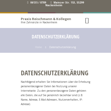
06135 / 8789
Mainzer Str. 153, 55299
Nackenheim
Praxis Reischmann & Kollegen
Ihre Zahnärzte in Nackenheim
DATENSCHUTZERKLÄRUNG
Home
Datenschutzerklärung
DATENSCHUTZERKLÄRUNG
Nachfolgend erhalten Sie Informationen über die Erhebung
personenbezogener Daten bei Nutzung unserer
Internetseite. Zu den personenbezogene Daten gehören
alle Daten, die auf Sie persönlich beziehbar sind (z.B.
Name, Adresse, E-Mail-Adressen, Nutzerverhalten, IP-
Adresse).