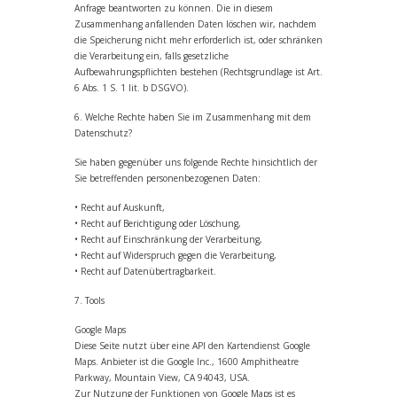
Anfrage beantworten zu können. Die in diesem
Zusammenhang anfallenden Daten löschen wir, nachdem
die Speicherung nicht mehr erforderlich ist, oder schränken
die Verarbeitung ein, falls gesetzliche
Aufbewahrungspflichten bestehen (Rechtsgrundlage ist Art.
6 Abs. 1 S. 1 lit. b DSGVO).
6. Welche Rechte haben Sie im Zusammenhang mit dem
Datenschutz?
Sie haben gegenüber uns folgende Rechte hinsichtlich der
Sie betreffenden personenbezogenen Daten:
• Recht auf Auskunft,
• Recht auf Berichtigung oder Löschung,
• Recht auf Einschränkung der Verarbeitung,
• Recht auf Widerspruch gegen die Verarbeitung,
• Recht auf Datenübertragbarkeit.
7. Tools
Google Maps
Diese Seite nutzt über eine API den Kartendienst Google
Maps. Anbieter ist die Google Inc., 1600 Amphitheatre
Parkway, Mountain View, CA 94043, USA.
Zur Nutzung der Funktionen von Google Maps ist es