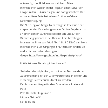
notwendig, Ihre IP Adresse zu speichern. Diese
Informationen werden in der Regel an einen Server von
Google in den USA übertragen und dort gespeichert. Der
Anbieter dieser Seite hat keinen Einfluss auf diese
Datenübertragung.
Die Nutzung von Google Maps erfolgt im Interesse einer
ansprechenden Darstellung unserer Online-Angebote und
an einer leichten Auffindbarkeit der von uns auf der
Website angegebenen Orte. Dies stellt ein berechtigtes
Interesse im Sinne von Art. 6 Abs. 1 lit. f DSGVO dar. Mehr
Informationen zum Umgang mit Nutzerdaten finden Sie
in der Datenschutzerklärung von
Google: https://www.google.de/intl/de/policies/privacy/.
8. Wie können Sie sich ggf. beschweren?
Sie haben die Möglichkeit, sich mit einer Beschwerde im
Zusammenhang mit der Datenverarbeitung an die für uns
zuständige Datenschutzaufsicht zu wenden:
Der Landesbeauftragte für den Datenschutz Rheinland-
Pfalz
Prof. Dr. Dieter Kugelmann
Hintere Bleiche 34
55116 Mainz